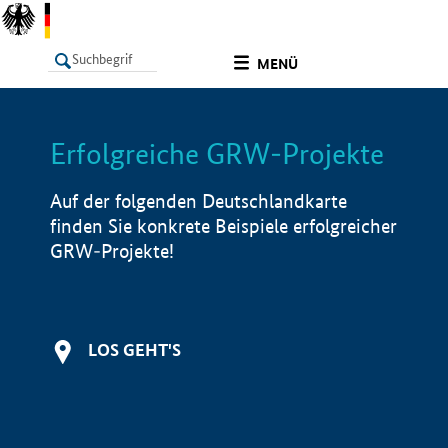
undefined
MENÜ
Erfolgreiche GRW-Projekte
LISTE
Filter
Info
Auf der folgenden Deutschlandkarte
finden Sie konkrete Beispiele erfolgreicher
GRW-Projekte!
LOS GEHT'S