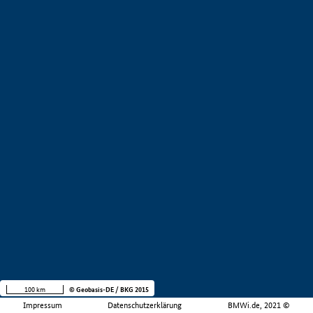
100 km
© Geobasis-DE / BKG 2015
Impressum
Datenschutzerklärung
BMWi.de, 2021 ©