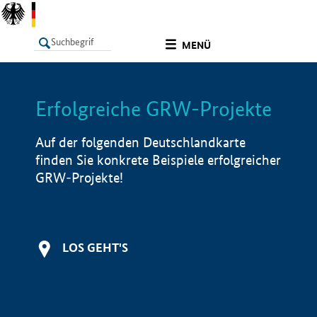
undefined
MENÜ
Erfolgreiche GRW-Projekte
LISTE
Filter
Info
Auf der folgenden Deutschlandkarte
finden Sie konkrete Beispiele erfolgreicher
GRW-Projekte!
LOS GEHT'S