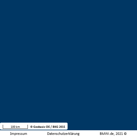
100 km
© Geobasis-DE / BKG 2015
Impressum
Datenschutzerklärung
BMWi.de, 2021 ©