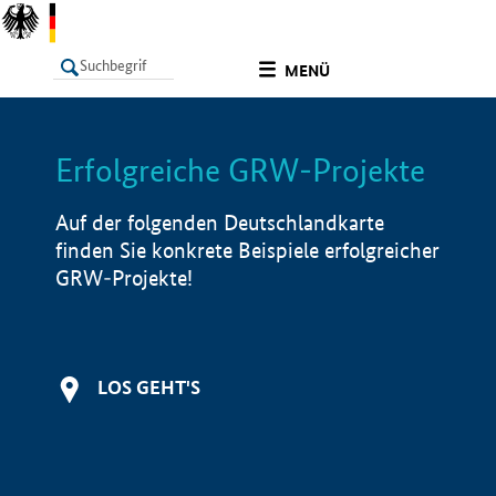
undefined
MENÜ
Erfolgreiche GRW-Projekte
LISTE
Filter
Info
Auf der folgenden Deutschlandkarte
finden Sie konkrete Beispiele erfolgreicher
GRW-Projekte!
LOS GEHT'S