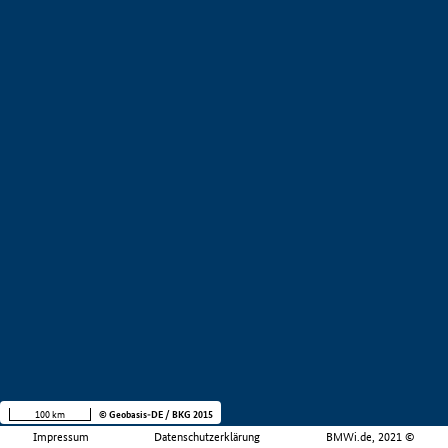
100 km
© Geobasis-DE / BKG 2015
Impressum
Datenschutzerklärung
BMWi.de, 2021 ©