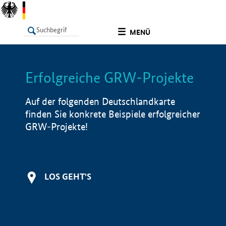
undefined
MENÜ
Erfolgreiche GRW-Projekte
LISTE
Filter
Info
Auf der folgenden Deutschlandkarte
finden Sie konkrete Beispiele erfolgreicher
GRW-Projekte!
LOS GEHT'S