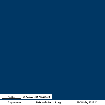
100 km
© Geobasis-DE / BKG 2015
Impressum
Datenschutzerklärung
BMWi.de, 2021 ©