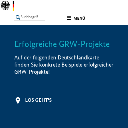
undefined
MENÜ
Erfolgreiche GRW-Projekte
LISTE
Filter
Info
Auf der folgenden Deutschlandkarte
finden Sie konkrete Beispiele erfolgreicher
GRW-Projekte!
LOS GEHT'S