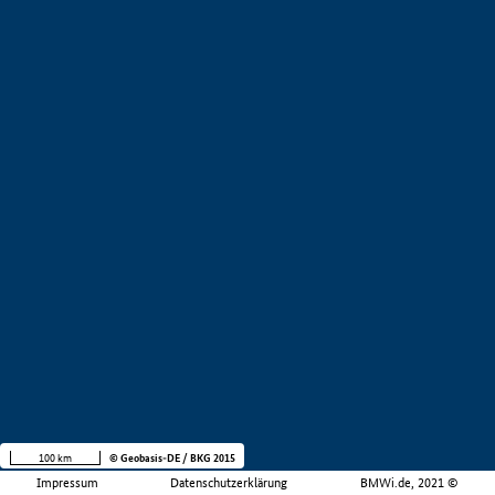
100 km
© Geobasis-DE / BKG 2015
Impressum
Datenschutzerklärung
BMWi.de, 2021 ©