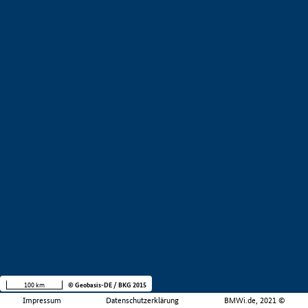
100 km
© Geobasis-DE / BKG 2015
Impressum
Datenschutzerklärung
BMWi.de, 2021 ©