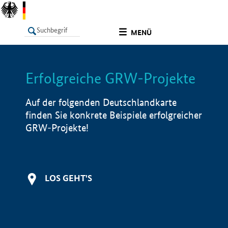
undefined
MENÜ
Erfolgreiche GRW-Projekte
LISTE
Filter
Info
Auf der folgenden Deutschlandkarte
finden Sie konkrete Beispiele erfolgreicher
GRW-Projekte!
LOS GEHT'S