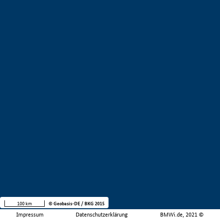
100 km
© Geobasis-DE / BKG 2015
Impressum
Datenschutzerklärung
BMWi.de, 2021 ©