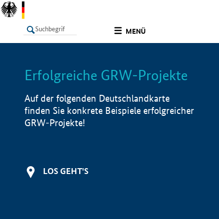
undefined
MENÜ
Erfolgreiche GRW-Projekte
LISTE
Filter
Info
Auf der folgenden Deutschlandkarte
finden Sie konkrete Beispiele erfolgreicher
GRW-Projekte!
LOS GEHT'S