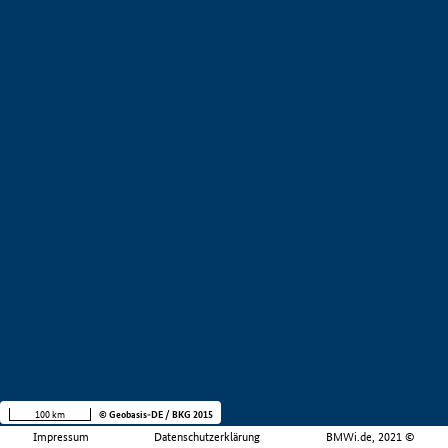
100 km
© Geobasis-DE / BKG 2015
Impressum
Datenschutzerklärung
BMWi.de, 2021 ©