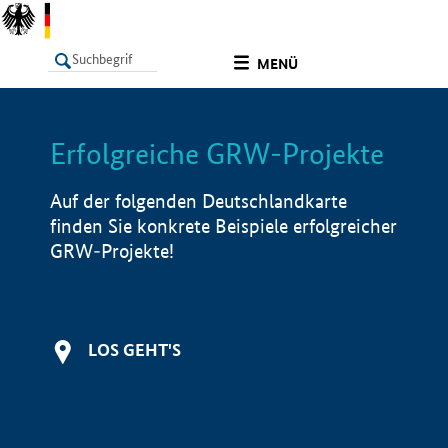
undefined
MENÜ
Erfolgreiche GRW-Projekte
LISTE
Filter
Info
Auf der folgenden Deutschlandkarte
finden Sie konkrete Beispiele erfolgreicher
GRW-Projekte!
LOS GEHT'S