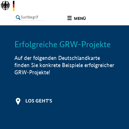
undefined
MENÜ
Erfolgreiche GRW-Projekte
LISTE
Filter
Info
Auf der folgenden Deutschlandkarte
finden Sie konkrete Beispiele erfolgreicher
GRW-Projekte!
LOS GEHT'S