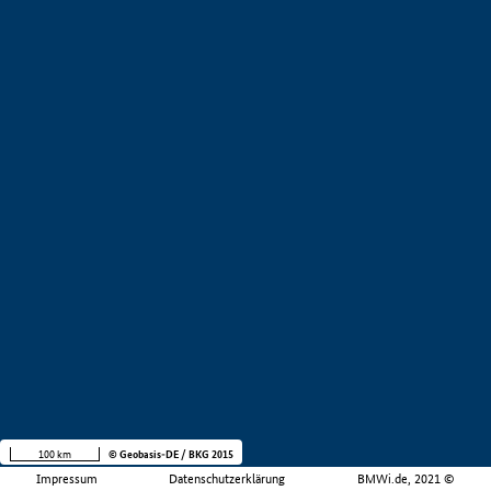
100 km
© Geobasis-DE / BKG 2015
Impressum
Datenschutzerklärung
BMWi.de, 2021 ©