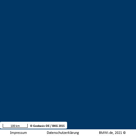
100 km
© Geobasis-DE / BKG 2015
Impressum
Datenschutzerklärung
BMWi.de, 2021 ©