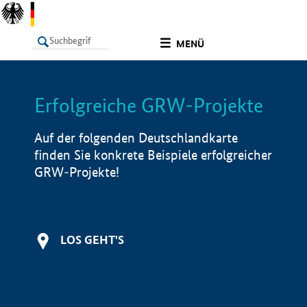
undefined
MENÜ
Erfolgreiche GRW-Projekte
LISTE
Filter
Info
Auf der folgenden Deutschlandkarte
finden Sie konkrete Beispiele erfolgreicher
GRW-Projekte!
LOS GEHT'S