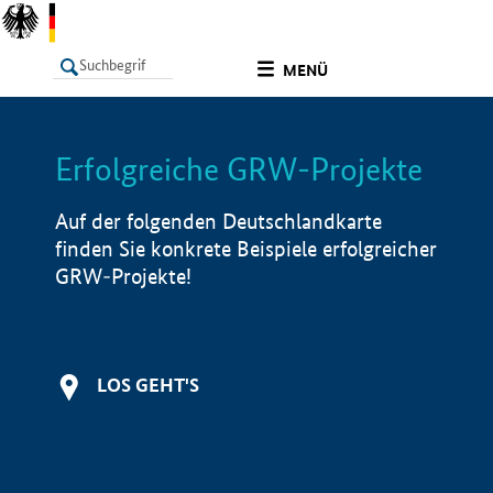
undefined
MENÜ
Erfolgreiche GRW-Projekte
LISTE
Filter
Info
Auf der folgenden Deutschlandkarte
finden Sie konkrete Beispiele erfolgreicher
GRW-Projekte!
LOS GEHT'S