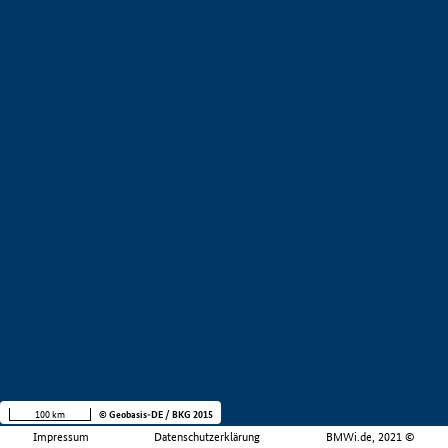
100 km
© Geobasis-DE / BKG 2015
Impressum
Datenschutzerklärung
BMWi.de, 2021 ©