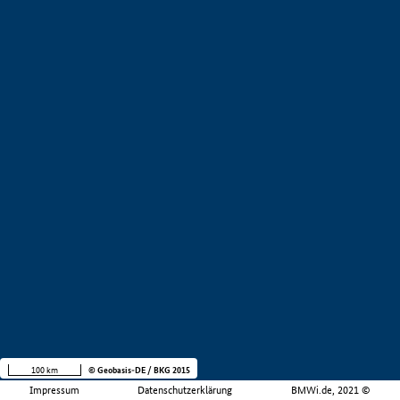
100 km
© Geobasis-DE / BKG 2015
Impressum
Datenschutzerklärung
BMWi.de, 2021 ©