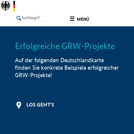
undefined
MENÜ
Erfolgreiche GRW-Projekte
LISTE
Filter
Info
Auf der folgenden Deutschlandkarte
finden Sie konkrete Beispiele erfolgreicher
GRW-Projekte!
LOS GEHT'S