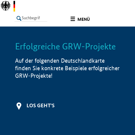
undefined
MENÜ
Erfolgreiche GRW-Projekte
LISTE
Filter
Info
Auf der folgenden Deutschlandkarte
finden Sie konkrete Beispiele erfolgreicher
GRW-Projekte!
LOS GEHT'S