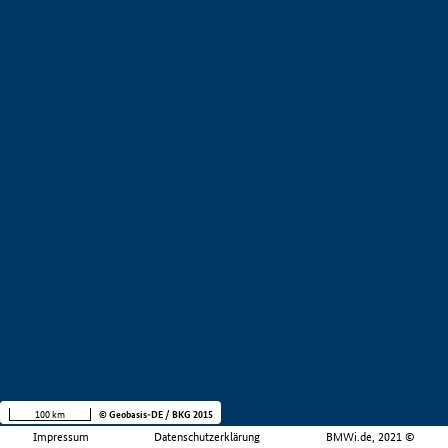
100 km
© Geobasis-DE / BKG 2015
Impressum
Datenschutzerklärung
BMWi.de, 2021 ©