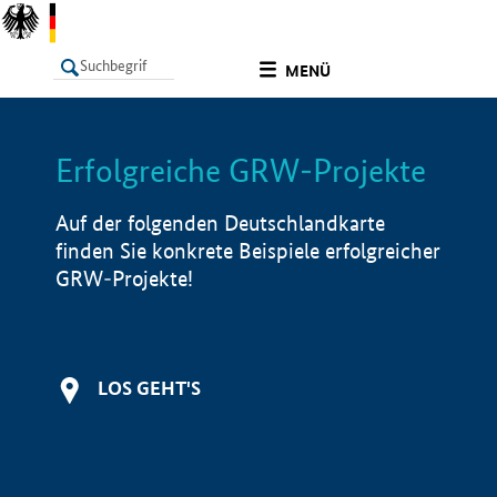
undefined
MENÜ
Erfolgreiche GRW-Projekte
LISTE
Filter
Info
Auf der folgenden Deutschlandkarte
finden Sie konkrete Beispiele erfolgreicher
GRW-Projekte!
LOS GEHT'S