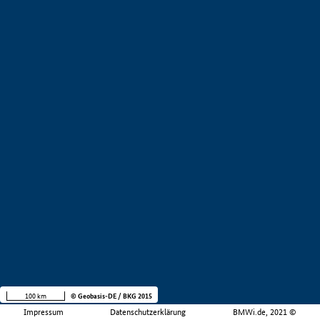
100 km
© Geobasis-DE / BKG 2015
Impressum
Datenschutzerklärung
BMWi.de, 2021 ©