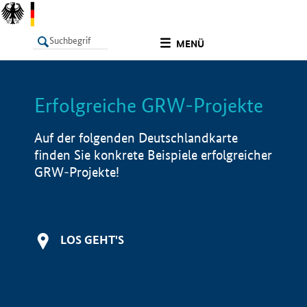
undefined
MENÜ
Erfolgreiche GRW-Projekte
LISTE
Filter
Info
Auf der folgenden Deutschlandkarte
finden Sie konkrete Beispiele erfolgreicher
GRW-Projekte!
LOS GEHT'S