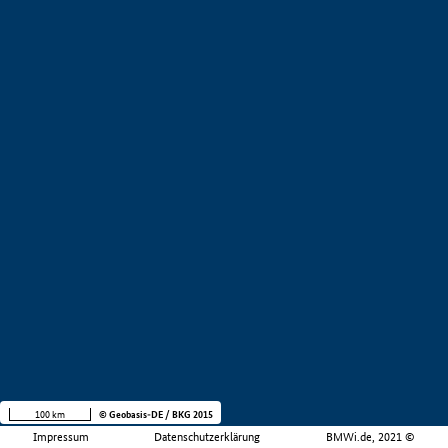
100 km
© Geobasis-DE / BKG 2015
Impressum
Datenschutzerklärung
BMWi.de, 2021 ©