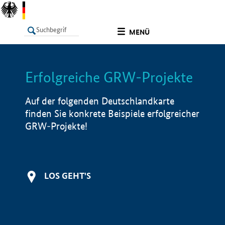
undefined
MENÜ
Erfolgreiche GRW-Projekte
LISTE
Filter
Info
Auf der folgenden Deutschlandkarte
finden Sie konkrete Beispiele erfolgreicher
GRW-Projekte!
LOS GEHT'S