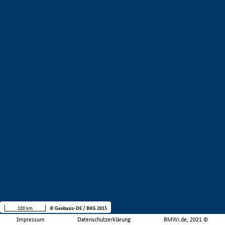
100 km
© Geobasis-DE / BKG 2015
Impressum
Datenschutzerklärung
BMWi.de, 2021 ©