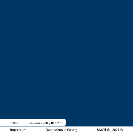
100 km
© Geobasis-DE / BKG 2015
Impressum
Datenschutzerklärung
BMWi.de, 2021 ©