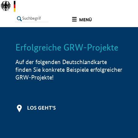
undefined
MENÜ
Erfolgreiche GRW-Projekte
LISTE
Filter
Info
Auf der folgenden Deutschlandkarte
finden Sie konkrete Beispiele erfolgreicher
GRW-Projekte!
LOS GEHT'S