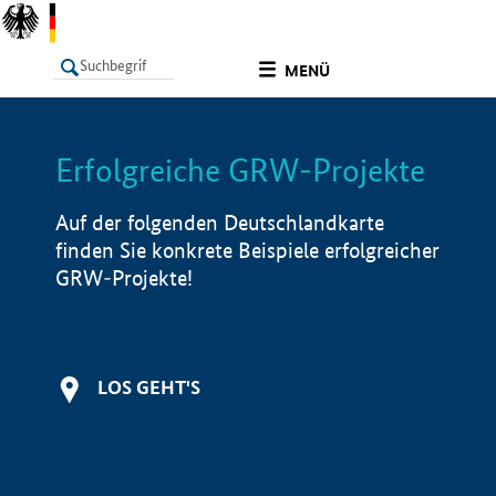
undefined
MENÜ
Erfolgreiche GRW-Projekte
LISTE
Filter
Info
Auf der folgenden Deutschlandkarte
finden Sie konkrete Beispiele erfolgreicher
GRW-Projekte!
LOS GEHT'S