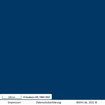
100 km
© Geobasis-DE / BKG 2015
Impressum
Datenschutzerklärung
BMWi.de, 2021 ©