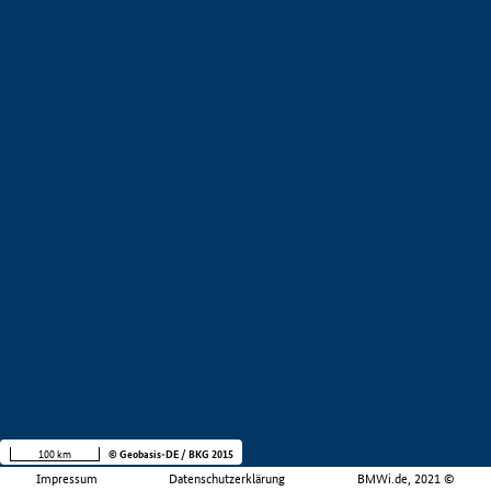
100 km
© Geobasis-DE / BKG 2015
Impressum
Datenschutzerklärung
BMWi.de, 2021 ©