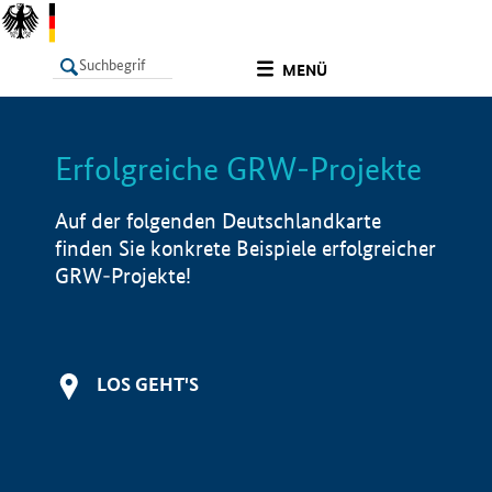
undefined
MENÜ
Erfolgreiche GRW-Projekte
LISTE
Filter
Info
Auf der folgenden Deutschlandkarte
finden Sie konkrete Beispiele erfolgreicher
GRW-Projekte!
LOS GEHT'S