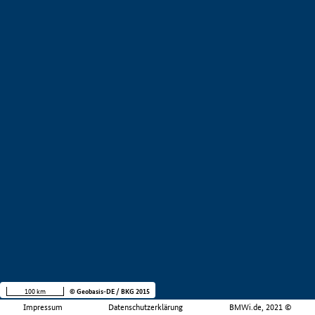
100 km
© Geobasis-DE / BKG 2015
Impressum
Datenschutzerklärung
BMWi.de, 2021 ©