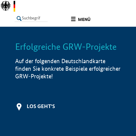
undefined
MENÜ
Erfolgreiche GRW-Projekte
LISTE
Filter
Info
Auf der folgenden Deutschlandkarte
finden Sie konkrete Beispiele erfolgreicher
GRW-Projekte!
LOS GEHT'S