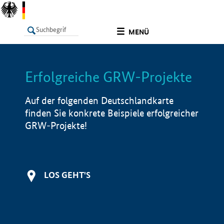
undefined
MENÜ
Erfolgreiche GRW-Projekte
LISTE
Filter
Info
Auf der folgenden Deutschlandkarte
finden Sie konkrete Beispiele erfolgreicher
GRW-Projekte!
LOS GEHT'S