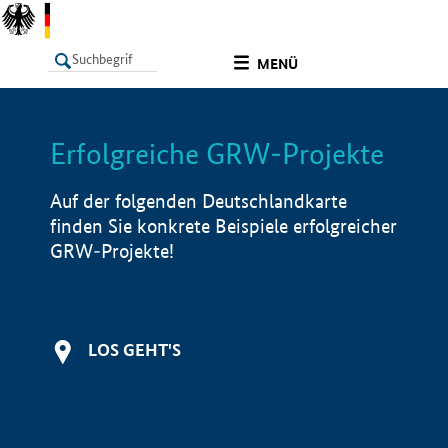
undefined
MENÜ
Erfolgreiche GRW-Projekte
LISTE
Filter
Info
Auf der folgenden Deutschlandkarte
finden Sie konkrete Beispiele erfolgreicher
GRW-Projekte!
LOS GEHT'S