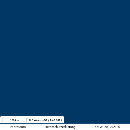
100 km
© Geobasis-DE / BKG 2015
Impressum
Datenschutzerklärung
BMWi.de, 2021 ©