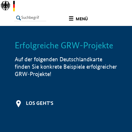
undefined
MENÜ
Erfolgreiche GRW-Projekte
LISTE
Filter
Info
Auf der folgenden Deutschlandkarte
finden Sie konkrete Beispiele erfolgreicher
GRW-Projekte!
LOS GEHT'S