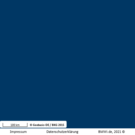
100 km
© Geobasis-DE / BKG 2015
Impressum
Datenschutzerklärung
BMWi.de, 2021 ©