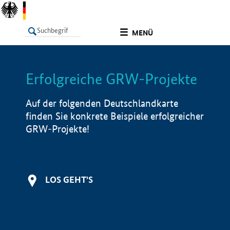
undefined
MENÜ
Erfolgreiche GRW-Projekte
LISTE
Filter
Info
Auf der folgenden Deutschlandkarte
finden Sie konkrete Beispiele erfolgreicher
GRW-Projekte!
LOS GEHT'S