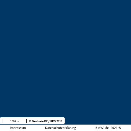
100 km
© Geobasis-DE / BKG 2015
Impressum
Datenschutzerklärung
BMWi.de, 2021 ©