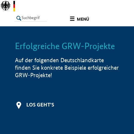
undefined
MENÜ
Erfolgreiche GRW-Projekte
LISTE
Filter
Info
Auf der folgenden Deutschlandkarte
finden Sie konkrete Beispiele erfolgreicher
GRW-Projekte!
LOS GEHT'S