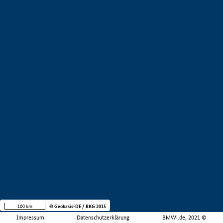
100 km
© Geobasis-DE / BKG 2015
Impressum
Datenschutzerklärung
BMWi.de, 2021 ©