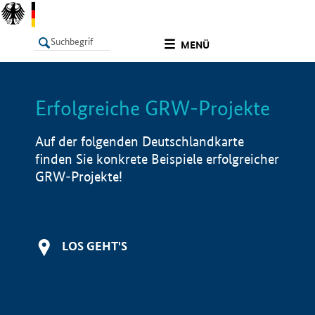
undefined
MENÜ
Erfolgreiche GRW-Projekte
LISTE
Filter
Info
Auf der folgenden Deutschlandkarte
finden Sie konkrete Beispiele erfolgreicher
GRW-Projekte!
LOS GEHT'S