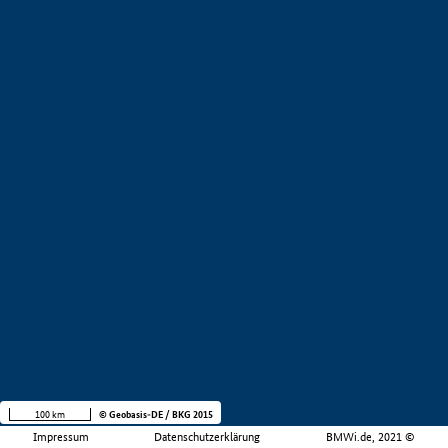
100 km
© Geobasis-DE / BKG 2015
Impressum
Datenschutzerklärung
BMWi.de, 2021 ©