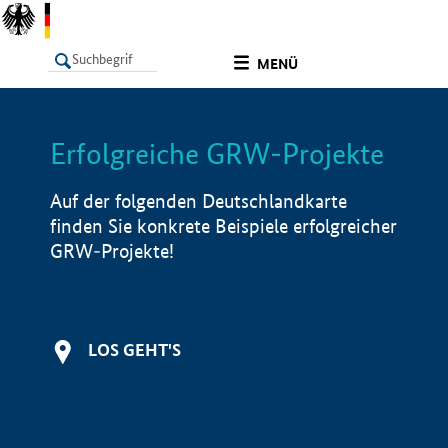
undefined
MENÜ
Erfolgreiche GRW-Projekte
LISTE
Filter
Info
Auf der folgenden Deutschlandkarte
finden Sie konkrete Beispiele erfolgreicher
GRW-Projekte!
LOS GEHT'S