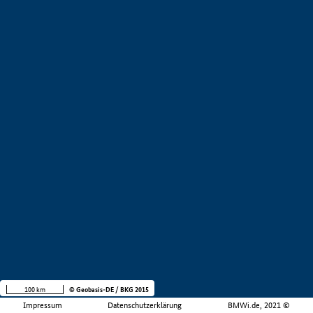
100 km
© Geobasis-DE / BKG 2015
Impressum
Datenschutzerklärung
BMWi.de, 2021 ©