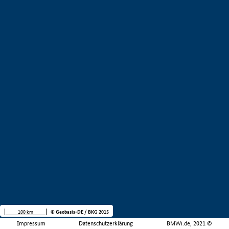
100 km
© Geobasis-DE / BKG 2015
Impressum
Datenschutzerklärung
BMWi.de, 2021 ©