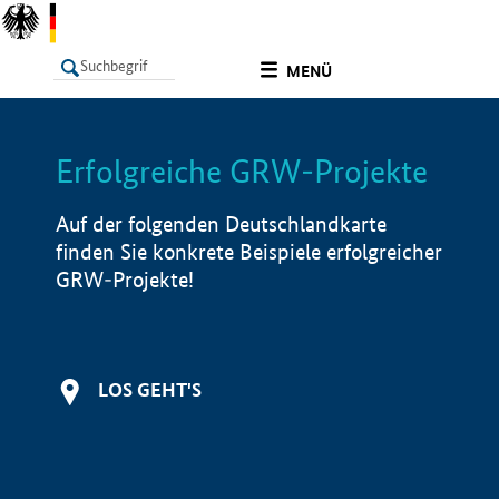
undefined
MENÜ
Erfolgreiche GRW-Projekte
LISTE
Filter
Info
Auf der folgenden Deutschlandkarte
finden Sie konkrete Beispiele erfolgreicher
GRW-Projekte!
LOS GEHT'S