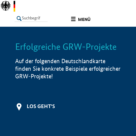
undefined
MENÜ
Erfolgreiche GRW-Projekte
LISTE
Filter
Info
Auf der folgenden Deutschlandkarte
finden Sie konkrete Beispiele erfolgreicher
GRW-Projekte!
LOS GEHT'S