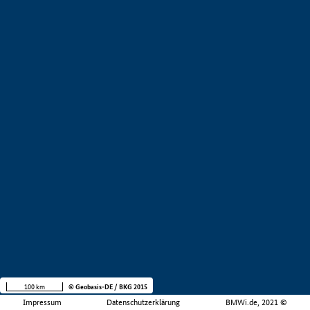
100 km
© Geobasis-DE / BKG 2015
Impressum
Datenschutzerklärung
BMWi.de, 2021 ©