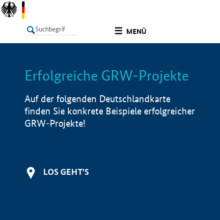
undefined
MENÜ
Erfolgreiche GRW-Projekte
LISTE
Filter
Info
Auf der folgenden Deutschlandkarte
finden Sie konkrete Beispiele erfolgreicher
GRW-Projekte!
LOS GEHT'S