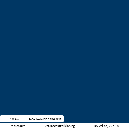
100 km
© Geobasis-DE / BKG 2015
Impressum
Datenschutzerklärung
BMWi.de, 2021 ©