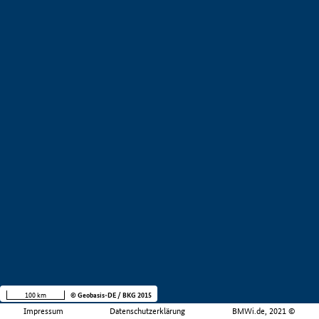
100 km
© Geobasis-DE / BKG 2015
Impressum
Datenschutzerklärung
BMWi.de, 2021 ©