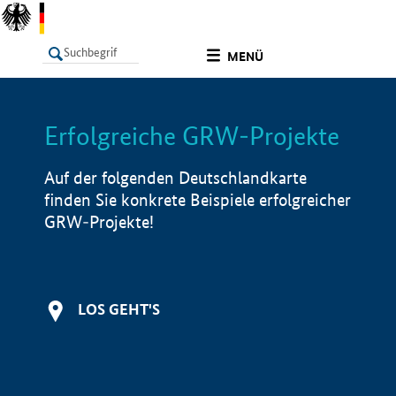
undefined
MENÜ
Erfolgreiche GRW-Projekte
LISTE
Filter
Info
Auf der folgenden Deutschlandkarte
finden Sie konkrete Beispiele erfolgreicher
GRW-Projekte!
LOS GEHT'S