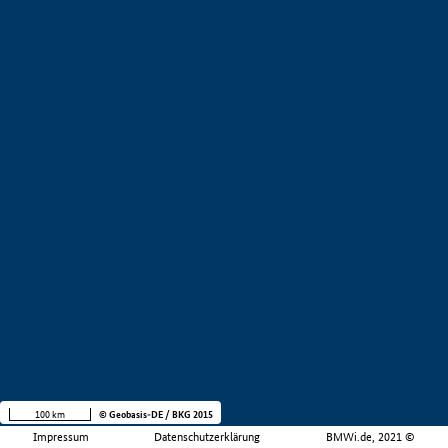
100 km
© Geobasis-DE / BKG 2015
Impressum
Datenschutzerklärung
BMWi.de, 2021 ©