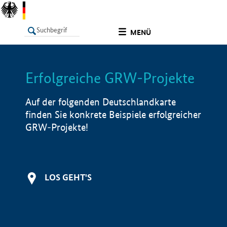
undefined
MENÜ
Erfolgreiche GRW-Projekte
LISTE
Filter
Info
Auf der folgenden Deutschlandkarte
finden Sie konkrete Beispiele erfolgreicher
GRW-Projekte!
LOS GEHT'S