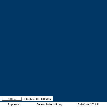
100 km
© Geobasis-DE / BKG 2015
Impressum
Datenschutzerklärung
BMWi.de, 2021 ©