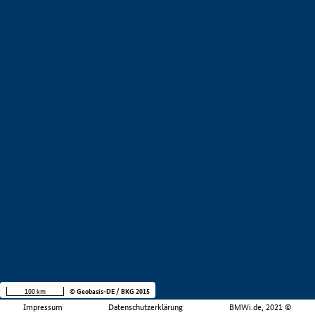
100 km
© Geobasis-DE / BKG 2015
Impressum
Datenschutzerklärung
BMWi.de, 2021 ©