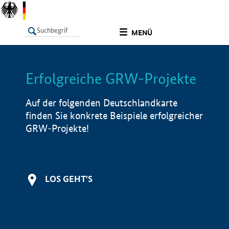
undefined
MENÜ
Erfolgreiche GRW-Projekte
LISTE
Filter
Info
Auf der folgenden Deutschlandkarte
finden Sie konkrete Beispiele erfolgreicher
GRW-Projekte!
LOS GEHT'S