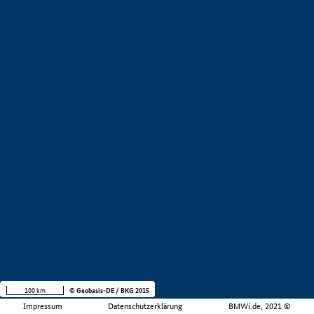
100 km
© Geobasis-DE / BKG 2015
Impressum
Datenschutzerklärung
BMWi.de, 2021 ©