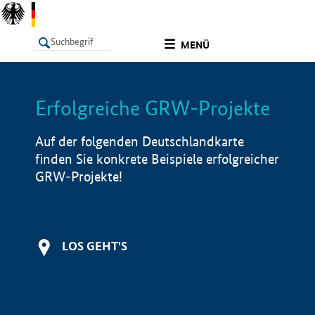
undefined
MENÜ
Erfolgreiche GRW-Projekte
LISTE
Filter
Info
Auf der folgenden Deutschlandkarte
finden Sie konkrete Beispiele erfolgreicher
GRW-Projekte!
LOS GEHT'S