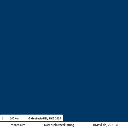
100 km
© Geobasis-DE / BKG 2015
Impressum
Datenschutzerklärung
BMWi.de, 2021 ©