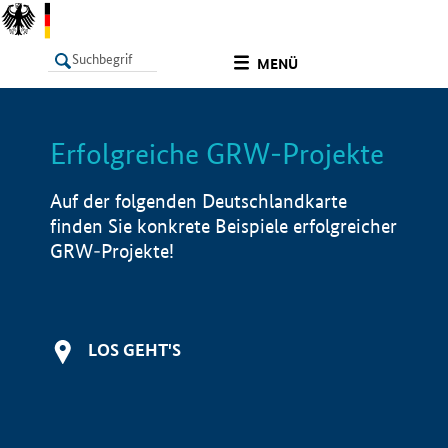
undefined
MENÜ
Erfolgreiche GRW-Projekte
LISTE
Filter
Info
Auf der folgenden Deutschlandkarte
finden Sie konkrete Beispiele erfolgreicher
GRW-Projekte!
LOS GEHT'S