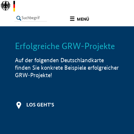
undefined
MENÜ
Erfolgreiche GRW-Projekte
LISTE
Filter
Info
Auf der folgenden Deutschlandkarte
finden Sie konkrete Beispiele erfolgreicher
GRW-Projekte!
LOS GEHT'S