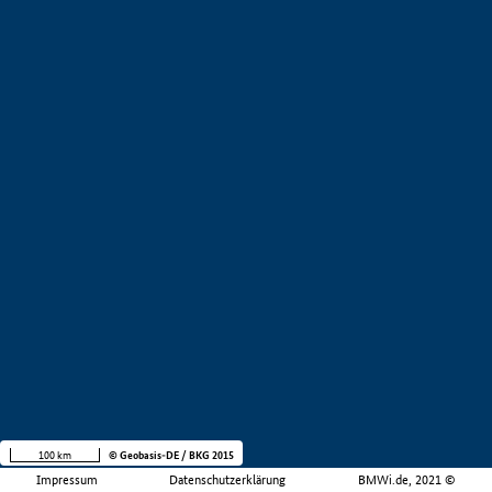
100 km
© Geobasis-DE / BKG 2015
Impressum
Datenschutzerklärung
BMWi.de, 2021 ©