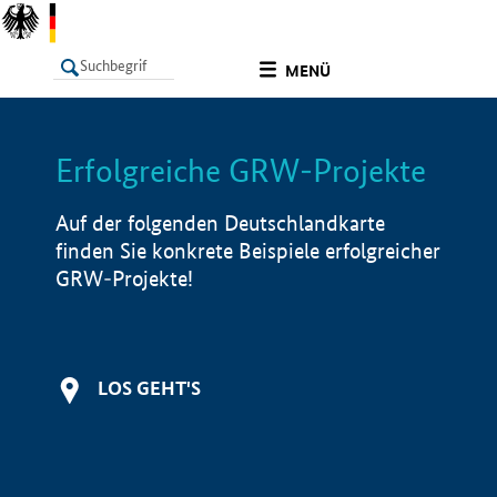
undefined
MENÜ
Erfolgreiche GRW-Projekte
LISTE
Filter
Info
Auf der folgenden Deutschlandkarte
finden Sie konkrete Beispiele erfolgreicher
GRW-Projekte!
LOS GEHT'S