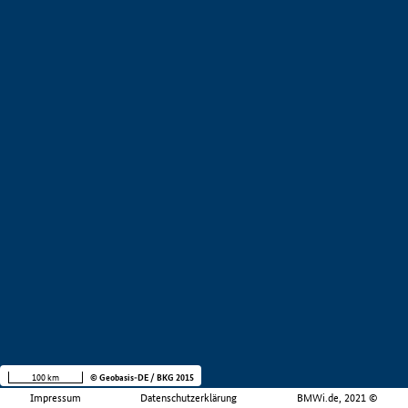
100 km
© Geobasis-DE / BKG 2015
Impressum
Datenschutzerklärung
BMWi.de, 2021 ©