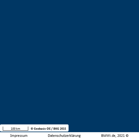
100 km
© Geobasis-DE / BKG 2015
Impressum
Datenschutzerklärung
BMWi.de, 2021 ©