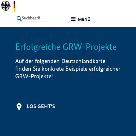
undefined
MENÜ
Erfolgreiche GRW-Projekte
LISTE
Filter
Info
Auf der folgenden Deutschlandkarte
finden Sie konkrete Beispiele erfolgreicher
GRW-Projekte!
LOS GEHT'S