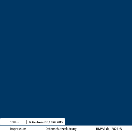
100 km
© Geobasis-DE / BKG 2015
Impressum
Datenschutzerklärung
BMWi.de, 2021 ©