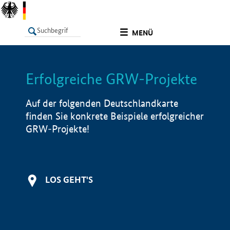
undefined
MENÜ
Erfolgreiche GRW-Projekte
LISTE
Filter
Info
Auf der folgenden Deutschlandkarte
finden Sie konkrete Beispiele erfolgreicher
GRW-Projekte!
LOS GEHT'S