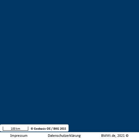
100 km
© Geobasis-DE / BKG 2015
Impressum
Datenschutzerklärung
BMWi.de, 2021 ©