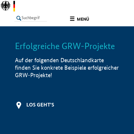
undefined
MENÜ
Erfolgreiche GRW-Projekte
LISTE
Filter
Info
Auf der folgenden Deutschlandkarte
finden Sie konkrete Beispiele erfolgreicher
GRW-Projekte!
LOS GEHT'S