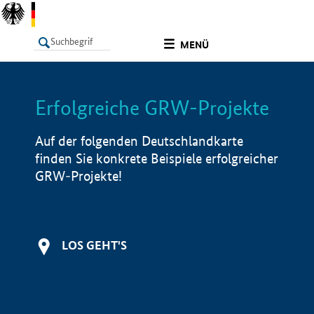
undefined
MENÜ
Erfolgreiche GRW-Projekte
LISTE
Filter
Info
Auf der folgenden Deutschlandkarte
finden Sie konkrete Beispiele erfolgreicher
GRW-Projekte!
LOS GEHT'S