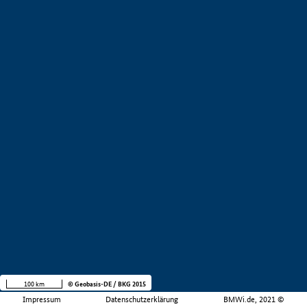
100 km
© Geobasis-DE / BKG 2015
Impressum
Datenschutzerklärung
BMWi.de, 2021 ©