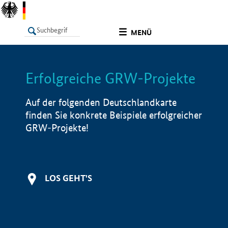
undefined
MENÜ
Erfolgreiche GRW-Projekte
LISTE
Filter
Info
Auf der folgenden Deutschlandkarte
finden Sie konkrete Beispiele erfolgreicher
GRW-Projekte!
LOS GEHT'S