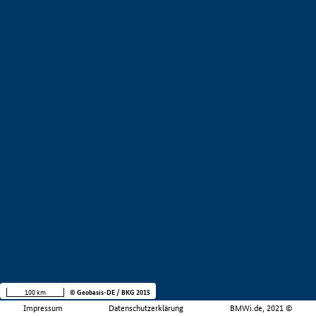
100 km
© Geobasis-DE / BKG 2015
Impressum
Datenschutzerklärung
BMWi.de, 2021 ©