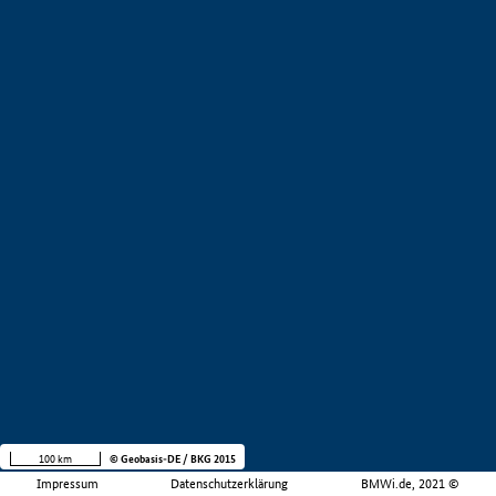
100 km
© Geobasis-DE / BKG 2015
Impressum
Datenschutzerklärung
BMWi.de, 2021 ©