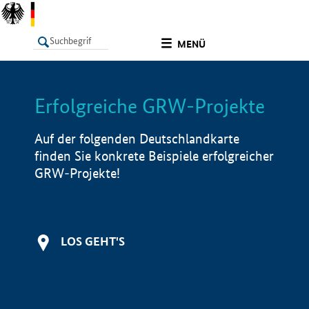
undefined
MENÜ
Erfolgreiche GRW-Projekte
LISTE
Filter
Info
Auf der folgenden Deutschlandkarte
finden Sie konkrete Beispiele erfolgreicher
GRW-Projekte!
LOS GEHT'S