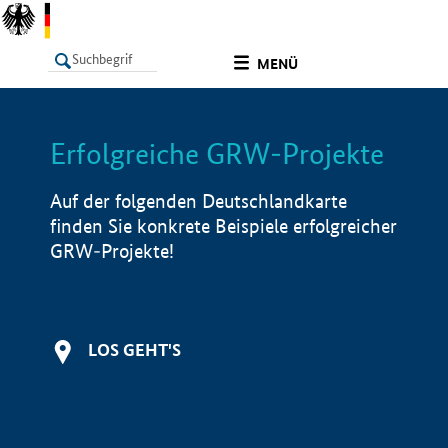
undefined
MENÜ
Erfolgreiche GRW-Projekte
LISTE
Filter
Info
Auf der folgenden Deutschlandkarte
finden Sie konkrete Beispiele erfolgreicher
GRW-Projekte!
LOS GEHT'S