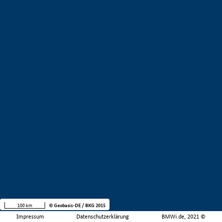
100 km
© Geobasis-DE / BKG 2015
Impressum
Datenschutzerklärung
BMWi.de, 2021 ©