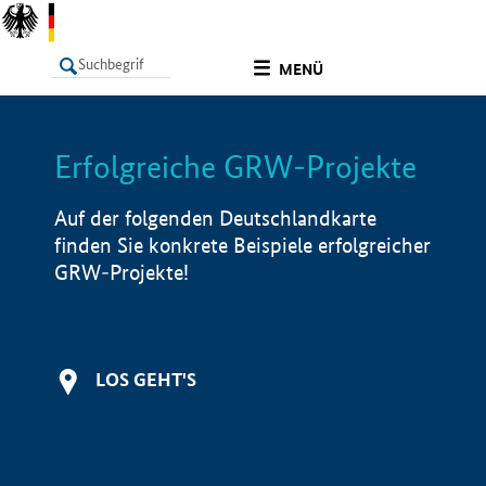
undefined
MENÜ
Erfolgreiche GRW-Projekte
LISTE
Filter
Info
Auf der folgenden Deutschlandkarte
finden Sie konkrete Beispiele erfolgreicher
GRW-Projekte!
LOS GEHT'S