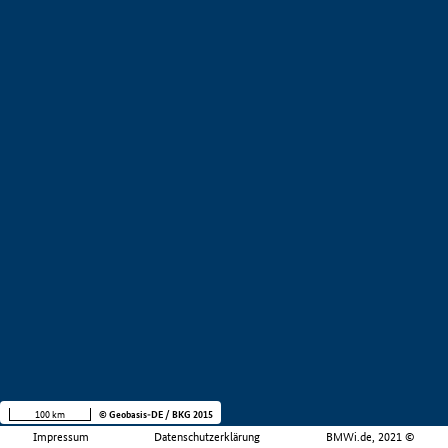
100 km
© Geobasis-DE / BKG 2015
Impressum
Datenschutzerklärung
BMWi.de, 2021 ©