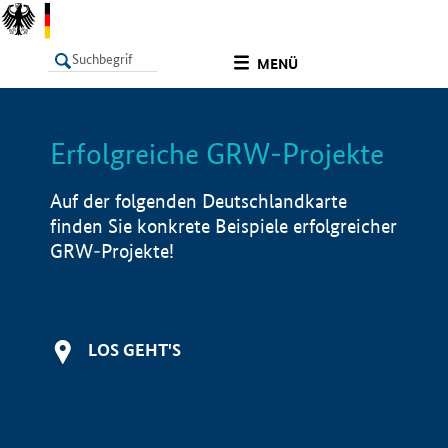
undefined
MENÜ
Erfolgreiche GRW-Projekte
LISTE
Filter
Info
Auf der folgenden Deutschlandkarte
finden Sie konkrete Beispiele erfolgreicher
GRW-Projekte!
LOS GEHT'S