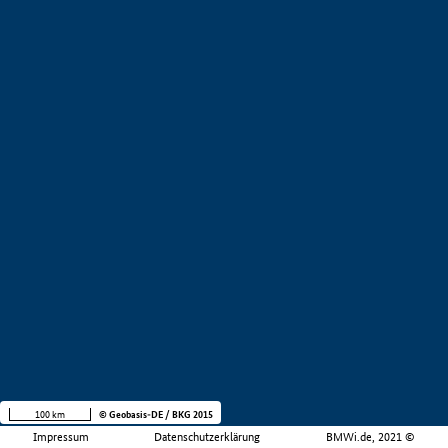
100 km
© Geobasis-DE / BKG 2015
Impressum
Datenschutzerklärung
BMWi.de, 2021 ©