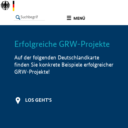
undefined
MENÜ
Erfolgreiche GRW-Projekte
LISTE
Filter
Info
Auf der folgenden Deutschlandkarte
finden Sie konkrete Beispiele erfolgreicher
GRW-Projekte!
LOS GEHT'S