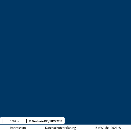
100 km
© Geobasis-DE / BKG 2015
Impressum
Datenschutzerklärung
BMWi.de, 2021 ©