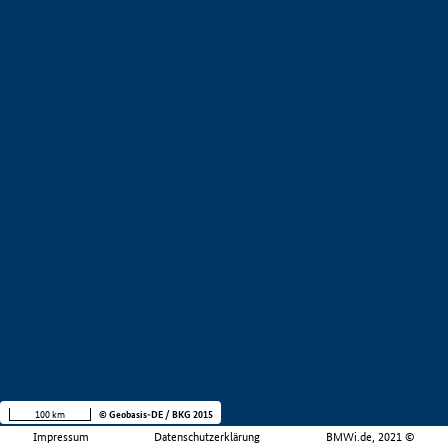
100 km
© Geobasis-DE / BKG 2015
Impressum
Datenschutzerklärung
BMWi.de, 2021 ©