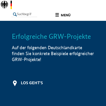
undefined
MENÜ
Erfolgreiche GRW-Projekte
LISTE
Filter
Info
Auf der folgenden Deutschlandkarte
finden Sie konkrete Beispiele erfolgreicher
GRW-Projekte!
LOS GEHT'S