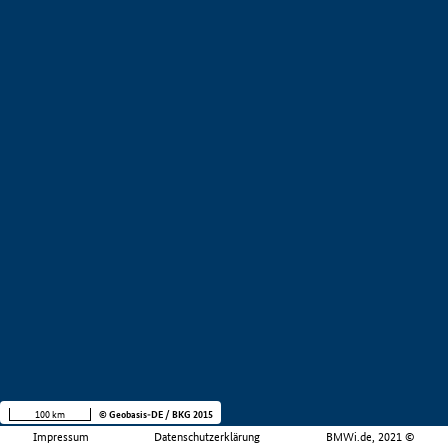
100 km
© Geobasis-DE / BKG 2015
Impressum
Datenschutzerklärung
BMWi.de, 2021 ©