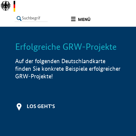
undefined
MENÜ
Erfolgreiche GRW-Projekte
LISTE
Filter
Info
Auf der folgenden Deutschlandkarte
finden Sie konkrete Beispiele erfolgreicher
GRW-Projekte!
LOS GEHT'S